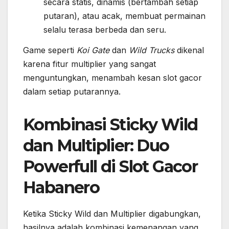
secara statis, dinamis (bertambah setiap
putaran), atau acak, membuat permainan
selalu terasa berbeda dan seru.
Game seperti
Koi Gate
dan
Wild Trucks
dikenal
karena fitur multiplier yang sangat
menguntungkan, menambah kesan slot gacor
dalam setiap putarannya.
Kombinasi Sticky Wild
dan Multiplier: Duo
Powerfull di Slot Gacor
Habanero
Ketika Sticky Wild dan Multiplier digabungkan,
hasilnya adalah kombinasi kemenangan yang