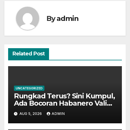
By
admin
Related Post
UNCATEGORIZED
Rungkad Terus? Sini Kumpul,
Ada Bocoran Habanero Valid
di Slot
AUG 5, 2026
ADMIN