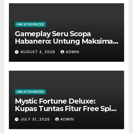
UNCATEGORIZED
Gameplay Seru Scopa
Habanero: Untung Maksimal
di Situs Rejekibet
AUGUST 4, 2026
ADMIN
UNCATEGORIZED
Mystic Fortune Deluxe:
Kupas Tuntas Fitur Free Spin
Bersama Slot
JULY 31, 2026
ADMIN