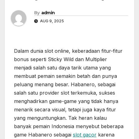
By
admin
AUG 9, 2025
Dalam dunia slot online, keberadaan fitur-fitur
bonus seperti Sticky Wild dan Multiplier
menjadi salah satu daya tarik utama yang
membuat pemain semakin betah dan punya
peluang menang besar. Habanero, sebagai
salah satu provider slot terkemuka, sukses
menghadirkan game-game yang tidak hanya
menarik secara visual, tetapi juga kaya fitur
yang menguntungkan. Tak heran kalau
banyak pemain Indonesia menyebut beberapa
game Habanero sebagai
slot gacor
karena