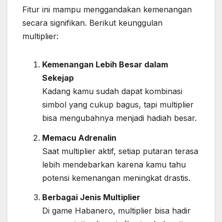
Fitur ini mampu menggandakan kemenangan
secara signifikan. Berikut keunggulan
multiplier:
Kemenangan Lebih Besar dalam
Sekejap
Kadang kamu sudah dapat kombinasi
simbol yang cukup bagus, tapi multiplier
bisa mengubahnya menjadi hadiah besar.
Memacu Adrenalin
Saat multiplier aktif, setiap putaran terasa
lebih mendebarkan karena kamu tahu
potensi kemenangan meningkat drastis.
Berbagai Jenis Multiplier
Di game Habanero, multiplier bisa hadir