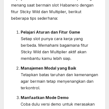
menang saat bermain slot Habanero dengan
fitur Sticky Wild dan Multiplier, berikut
beberapa tips sederhana:
Pelajari Aturan dan Fitur Game
Setiap slot punya cara kerja yang
berbeda. Memahami bagaimana fitur
Sticky Wild dan Multiplier aktif akan
membantu kamu lebih siap.
Manajemen Modal yang Baik
Tetapkan batas taruhan dan kemenangan
agar bermain tetap menyenangkan dan
terkontrol.
Manfaatkan Mode Demo
Coba dulu versi demo untuk merasakan