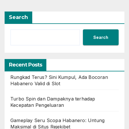
Search
Search
Recent Posts
Rungkad Terus? Sini Kumpul, Ada Bocoran
Habanero Valid di Slot
Turbo Spin dan Dampaknya terhadap
Kecepatan Pengeluaran
Gameplay Seru Scopa Habanero: Untung
Maksimal di Situs Rejekibet