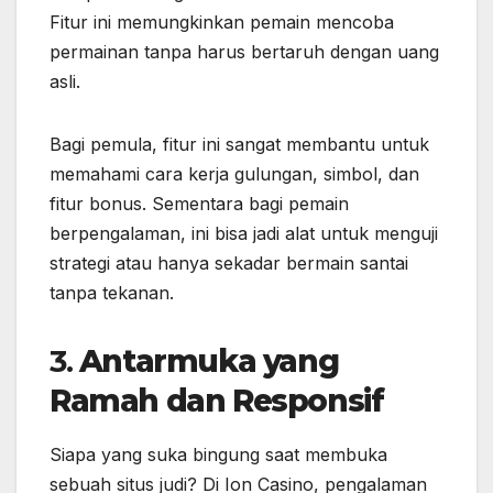
Fitur ini memungkinkan pemain mencoba
permainan tanpa harus bertaruh dengan uang
asli.
Bagi pemula, fitur ini sangat membantu untuk
memahami cara kerja gulungan, simbol, dan
fitur bonus. Sementara bagi pemain
berpengalaman, ini bisa jadi alat untuk menguji
strategi atau hanya sekadar bermain santai
tanpa tekanan.
3.
Antarmuka yang
Ramah dan Responsif
Siapa yang suka bingung saat membuka
sebuah situs judi? Di Ion Casino, pengalaman