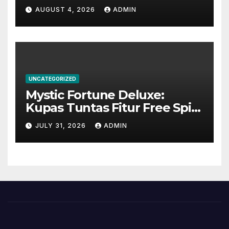
di Situs Rejekibet
AUGUST 4, 2026
ADMIN
UNCATEGORIZED
Mystic Fortune Deluxe:
Kupas Tuntas Fitur Free Spin
Bersama Slot
JULY 31, 2026
ADMIN