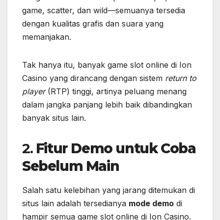
game, scatter, dan wild—semuanya tersedia
dengan kualitas grafis dan suara yang
memanjakan.
Tak hanya itu, banyak game slot online di Ion
Casino yang dirancang dengan sistem
return to
player
(RTP) tinggi, artinya peluang menang
dalam jangka panjang lebih baik dibandingkan
banyak situs lain.
2.
Fitur Demo untuk Coba
Sebelum Main
Salah satu kelebihan yang jarang ditemukan di
situs lain adalah tersedianya
mode demo
di
hampir semua game slot online di Ion Casino.