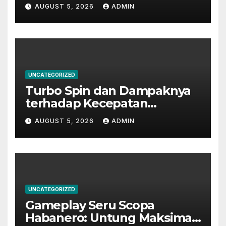
di Slot
AUGUST 5, 2026
ADMIN
UNCATEGORIZED
Turbo Spin dan Dampaknya
terhadap Kecepatan
Pengeluaran
AUGUST 5, 2026
ADMIN
UNCATEGORIZED
Gameplay Seru Scopa
Habanero: Untung Maksimal