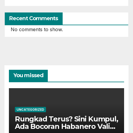
Recent Comments
No comments to show.
You missed
UNCATEGORIZED
Rungkad Terus? Sini Kumpul,
Ada Bocoran Habanero Valid