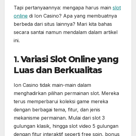
Tapi pertanyaannya: mengapa harus main
slot
online
di Ion Casino? Apa yang membuatnya
berbeda dari situs lainnya? Mari kita bahas
secara santai namun mendalam dalam artikel
ini.
1.
Variasi Slot Online yang
Luas dan Berkualitas
Ion Casino tidak main-main dalam
menghadirkan pilihan permainan slot. Mereka
terus memperbarui koleksi game mereka
dengan berbagai tema, fitur, dan jenis
mekanisme permainan. Mulai dari slot 3
gulungan klasik, hingga slot video 5 gulungan
dengan fitur interaktif seperti free spin, bonus