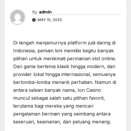
By
admin
MAY 10, 2025
Di tengah menjamurnya platform judi daring di
Indonesia, pemain kini memiliki begitu banyak
pilihan untuk menikmati permainan slot online.
Dari game bertema klasik hingga modern, dari
provider lokal hingga internasional, semuanya
berlomba-lomba menarik perhatian. Namun di
antara sekian banyak nama, Ion Casino
muncul sebagai salah satu pilihan favorit,
terutama bagi mereka yang mencari
pengalaman bermain yang seimbang antara
keseruan, keamanan, dan peluang menang.