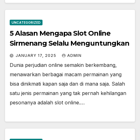
UNCATEGORIZED
5 Alasan Mengapa Slot Online
Sirmenang Selalu Menguntungkan
JANUARY 17, 2025
ADMIN
Dunia perjudian online semakin berkembang,
menawarkan berbagai macam permainan yang
bisa dinikmati kapan saja dan di mana saja. Salah
satu jenis permainan yang tak pernah kehilangan
pesonanya adalah slot online.…