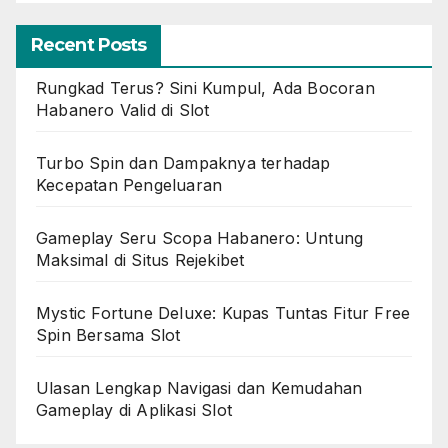
Recent Posts
Rungkad Terus? Sini Kumpul, Ada Bocoran
Habanero Valid di Slot
Turbo Spin dan Dampaknya terhadap
Kecepatan Pengeluaran
Gameplay Seru Scopa Habanero: Untung
Maksimal di Situs Rejekibet
Mystic Fortune Deluxe: Kupas Tuntas Fitur Free
Spin Bersama Slot
Ulasan Lengkap Navigasi dan Kemudahan
Gameplay di Aplikasi Slot