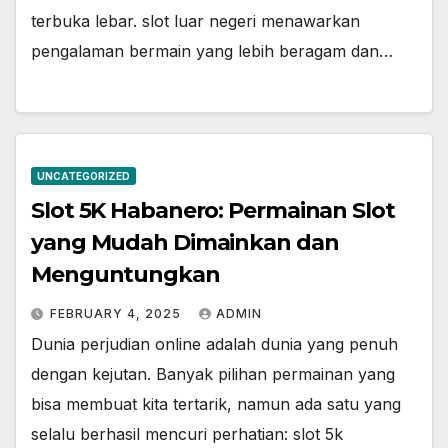
terbuka lebar. slot luar negeri menawarkan
pengalaman bermain yang lebih beragam dan…
UNCATEGORIZED
Slot 5K Habanero: Permainan Slot
yang Mudah Dimainkan dan
Menguntungkan
FEBRUARY 4, 2025
ADMIN
Dunia perjudian online adalah dunia yang penuh
dengan kejutan. Banyak pilihan permainan yang
bisa membuat kita tertarik, namun ada satu yang
selalu berhasil mencuri perhatian: slot 5k