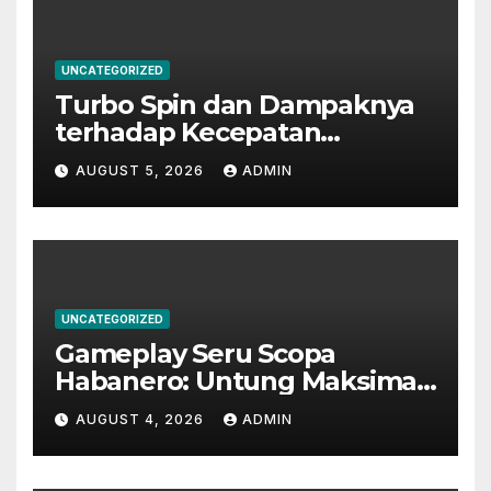
UNCATEGORIZED
Turbo Spin dan Dampaknya
terhadap Kecepatan
Pengeluaran
AUGUST 5, 2026
ADMIN
UNCATEGORIZED
Gameplay Seru Scopa
Habanero: Untung Maksimal
di Situs Rejekibet
AUGUST 4, 2026
ADMIN