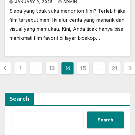
JANUARY 9, 2025
ADMIN
Siapa yang tidak suka menonton film? Terlebih jika
film tersebut memiliki alur cerita yang menarik dan
visual yang memukau. Kini, Anda tidak hanya bisa
menikmati film favorit di layar bioskop…
Posts
1
…
13
14
15
…
21
pagination
Search
Search