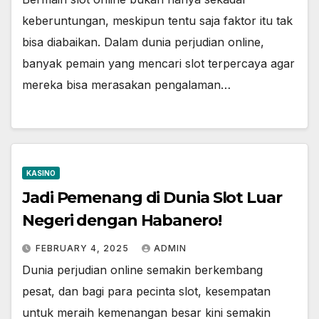
keberuntungan, meskipun tentu saja faktor itu tak
bisa diabaikan. Dalam dunia perjudian online,
banyak pemain yang mencari slot terpercaya agar
mereka bisa merasakan pengalaman…
KASINO
Jadi Pemenang di Dunia Slot Luar
Negeri dengan Habanero!
FEBRUARY 4, 2025
ADMIN
Dunia perjudian online semakin berkembang
pesat, dan bagi para pecinta slot, kesempatan
untuk meraih kemenangan besar kini semakin