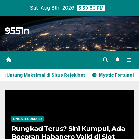
Skip
Sat. Aug 8th, 2026
5:50:51 PM
to
content
9551n
ng Maksimal di Situs Rejekibet
Mystic Fortune Deluxe: 
UNCATEGORIZED
Rungkad Terus? Sini Kumpul, Ada
Bocoran Habanero Valid di Slot