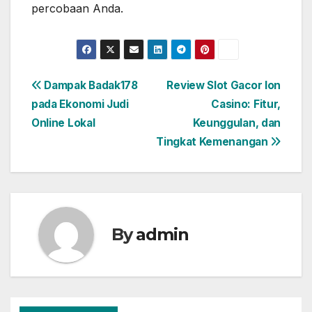
percobaan Anda.
Post
Dampak Badak178
Review Slot Gacor Ion
pada Ekonomi Judi
Casino: Fitur,
navigation
Online Lokal
Keunggulan, dan
Tingkat Kemenangan
By
admin