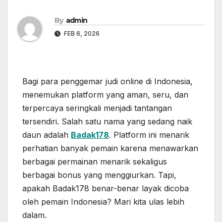
By
admin
FEB 6, 2026
Bagi para penggemar judi online di Indonesia,
menemukan platform yang aman, seru, dan
terpercaya seringkali menjadi tantangan
tersendiri. Salah satu nama yang sedang naik
daun adalah
Badak178
. Platform ini menarik
perhatian banyak pemain karena menawarkan
berbagai permainan menarik sekaligus
berbagai bonus yang menggiurkan. Tapi,
apakah Badak178 benar-benar layak dicoba
oleh pemain Indonesia? Mari kita ulas lebih
dalam.