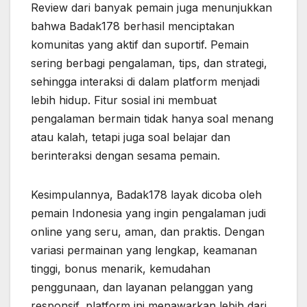
Review dari banyak pemain juga menunjukkan
bahwa Badak178 berhasil menciptakan
komunitas yang aktif dan suportif. Pemain
sering berbagi pengalaman, tips, dan strategi,
sehingga interaksi di dalam platform menjadi
lebih hidup. Fitur sosial ini membuat
pengalaman bermain tidak hanya soal menang
atau kalah, tetapi juga soal belajar dan
berinteraksi dengan sesama pemain.
Kesimpulannya, Badak178 layak dicoba oleh
pemain Indonesia yang ingin pengalaman judi
online yang seru, aman, dan praktis. Dengan
variasi permainan yang lengkap, keamanan
tinggi, bonus menarik, kemudahan
penggunaan, dan layanan pelanggan yang
responsif, platform ini menawarkan lebih dari