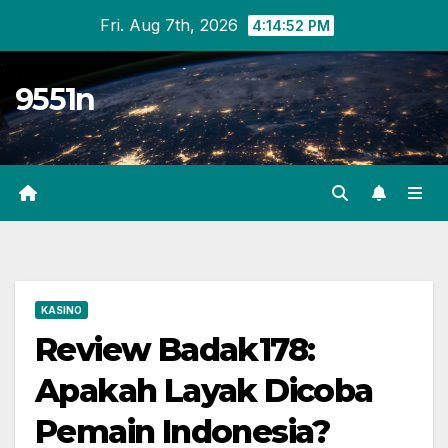
Skip
Fri. Aug 7th, 2026
4:14:53 PM
to
content
9551n
KASINO
Review Badak178:
Apakah Layak Dicoba
Pemain Indonesia?