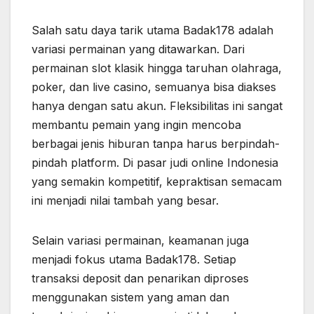
Salah satu daya tarik utama Badak178 adalah
variasi permainan yang ditawarkan. Dari
permainan slot klasik hingga taruhan olahraga,
poker, dan live casino, semuanya bisa diakses
hanya dengan satu akun. Fleksibilitas ini sangat
membantu pemain yang ingin mencoba
berbagai jenis hiburan tanpa harus berpindah-
pindah platform. Di pasar judi online Indonesia
yang semakin kompetitif, kepraktisan semacam
ini menjadi nilai tambah yang besar.
Selain variasi permainan, keamanan juga
menjadi fokus utama Badak178. Setiap
transaksi deposit dan penarikan diproses
menggunakan sistem yang aman dan