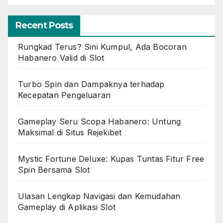
Recent Posts
Rungkad Terus? Sini Kumpul, Ada Bocoran
Habanero Valid di Slot
Turbo Spin dan Dampaknya terhadap
Kecepatan Pengeluaran
Gameplay Seru Scopa Habanero: Untung
Maksimal di Situs Rejekibet
Mystic Fortune Deluxe: Kupas Tuntas Fitur Free
Spin Bersama Slot
Ulasan Lengkap Navigasi dan Kemudahan
Gameplay di Aplikasi Slot