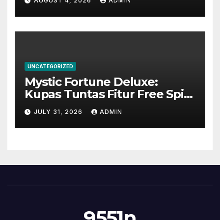
AUGUST 4, 2026
ADMIN
UNCATEGORIZED
Mystic Fortune Deluxe:
Kupas Tuntas Fitur Free Spin
Bersama Slot
JULY 31, 2026
ADMIN
9551n