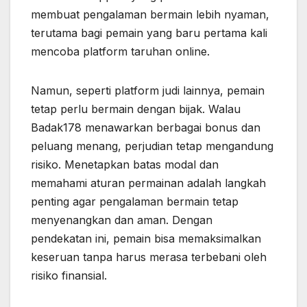
membuat pengalaman bermain lebih nyaman,
terutama bagi pemain yang baru pertama kali
mencoba platform taruhan online.
Namun, seperti platform judi lainnya, pemain
tetap perlu bermain dengan bijak. Walau
Badak178 menawarkan berbagai bonus dan
peluang menang, perjudian tetap mengandung
risiko. Menetapkan batas modal dan
memahami aturan permainan adalah langkah
penting agar pengalaman bermain tetap
menyenangkan dan aman. Dengan
pendekatan ini, pemain bisa memaksimalkan
keseruan tanpa harus merasa terbebani oleh
risiko finansial.