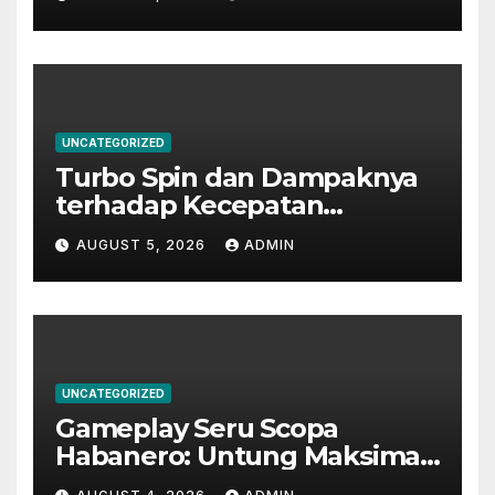
UNCATEGORIZED
Turbo Spin dan Dampaknya
terhadap Kecepatan
Pengeluaran
AUGUST 5, 2026
ADMIN
UNCATEGORIZED
Gameplay Seru Scopa
Habanero: Untung Maksimal
di Situs Rejekibet