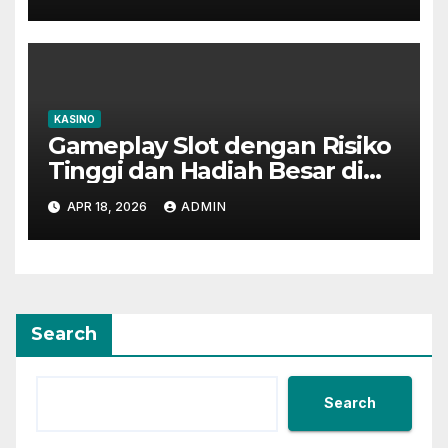
KASINO
Gameplay Slot dengan Risiko
Tinggi dan Hadiah Besar di
Musang178
APR 18, 2026
ADMIN
Search
Search