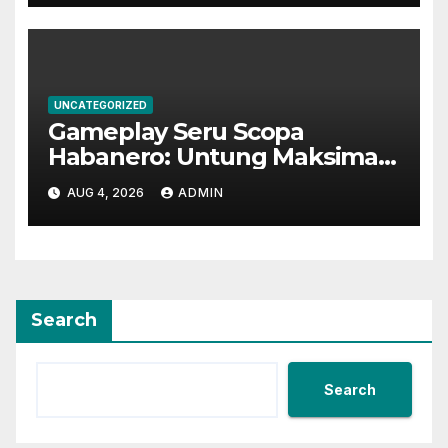
UNCATEGORIZED
Gameplay Seru Scopa
Habanero: Untung Maksimal
di Situs Rejekibet
AUG 4, 2026
ADMIN
Search
Search