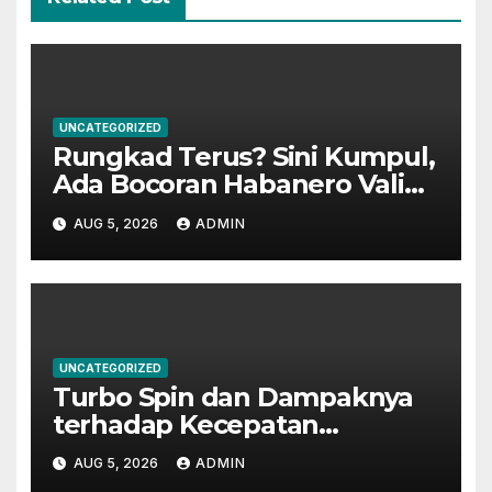
UNCATEGORIZED
Rungkad Terus? Sini Kumpul,
Ada Bocoran Habanero Valid
di Slot
AUG 5, 2026
ADMIN
UNCATEGORIZED
Turbo Spin dan Dampaknya
terhadap Kecepatan
Pengeluaran
AUG 5, 2026
ADMIN