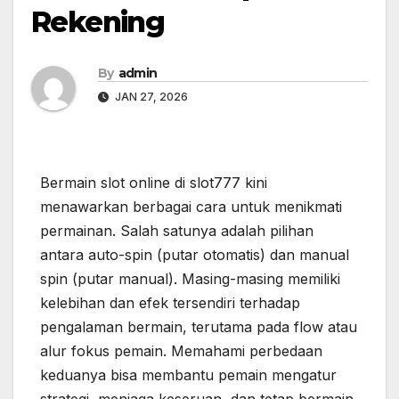
Rekening
By
admin
JAN 27, 2026
Bermain slot online di slot777 kini
menawarkan berbagai cara untuk menikmati
permainan. Salah satunya adalah pilihan
antara auto-spin (putar otomatis) dan manual
spin (putar manual). Masing-masing memiliki
kelebihan dan efek tersendiri terhadap
pengalaman bermain, terutama pada flow atau
alur fokus pemain. Memahami perbedaan
keduanya bisa membantu pemain mengatur