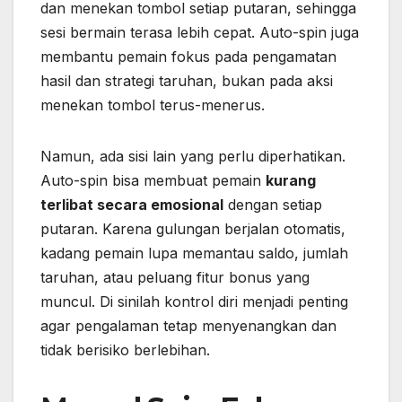
dan menekan tombol setiap putaran, sehingga
sesi bermain terasa lebih cepat. Auto-spin juga
membantu pemain fokus pada pengamatan
hasil dan strategi taruhan, bukan pada aksi
menekan tombol terus-menerus.
Namun, ada sisi lain yang perlu diperhatikan.
Auto-spin bisa membuat pemain
kurang
terlibat secara emosional
dengan setiap
putaran. Karena gulungan berjalan otomatis,
kadang pemain lupa memantau saldo, jumlah
taruhan, atau peluang fitur bonus yang
muncul. Di sinilah kontrol diri menjadi penting
agar pengalaman tetap menyenangkan dan
tidak berisiko berlebihan.