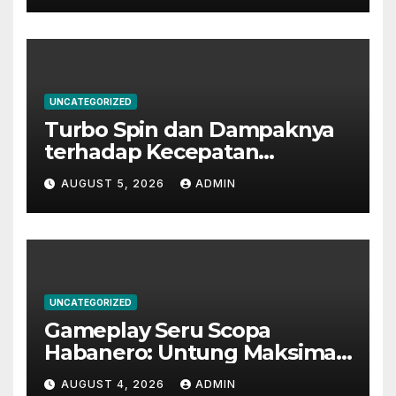
UNCATEGORIZED
Turbo Spin dan Dampaknya
terhadap Kecepatan
Pengeluaran
AUGUST 5, 2026
ADMIN
UNCATEGORIZED
Gameplay Seru Scopa
Habanero: Untung Maksimal
di Situs Rejekibet
AUGUST 4, 2026
ADMIN