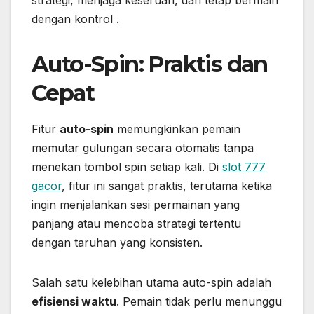
strategi, menjaga keseruan, dan tetap bermain
dengan kontrol .
Auto-Spin: Praktis dan
Cepat
Fitur
auto-spin
memungkinkan pemain
memutar gulungan secara otomatis tanpa
menekan tombol spin setiap kali. Di
slot 777
gacor
, fitur ini sangat praktis, terutama ketika
ingin menjalankan sesi permainan yang
panjang atau mencoba strategi tertentu
dengan taruhan yang konsisten.
Salah satu kelebihan utama auto-spin adalah
efisiensi waktu
. Pemain tidak perlu menunggu