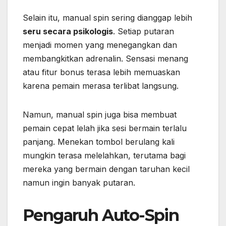
Selain itu, manual spin sering dianggap lebih
seru secara psikologis
. Setiap putaran
menjadi momen yang menegangkan dan
membangkitkan adrenalin. Sensasi menang
atau fitur bonus terasa lebih memuaskan
karena pemain merasa terlibat langsung.
Namun, manual spin juga bisa membuat
pemain cepat lelah jika sesi bermain terlalu
panjang. Menekan tombol berulang kali
mungkin terasa melelahkan, terutama bagi
mereka yang bermain dengan taruhan kecil
namun ingin banyak putaran.
Pengaruh Auto-Spin