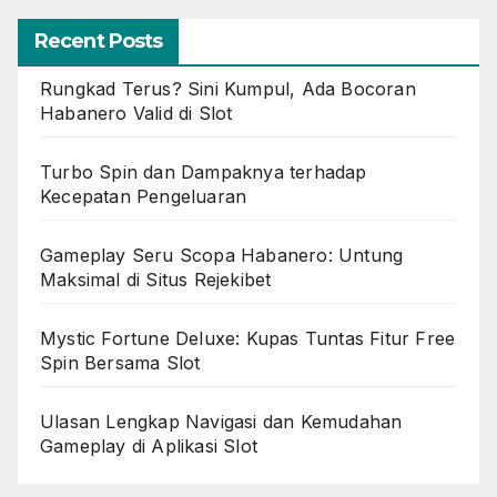
Recent Posts
Rungkad Terus? Sini Kumpul, Ada Bocoran
Habanero Valid di Slot
Turbo Spin dan Dampaknya terhadap
Kecepatan Pengeluaran
Gameplay Seru Scopa Habanero: Untung
Maksimal di Situs Rejekibet
Mystic Fortune Deluxe: Kupas Tuntas Fitur Free
Spin Bersama Slot
Ulasan Lengkap Navigasi dan Kemudahan
Gameplay di Aplikasi Slot