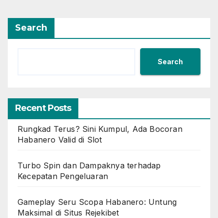
Search
Search
Recent Posts
Rungkad Terus? Sini Kumpul, Ada Bocoran
Habanero Valid di Slot
Turbo Spin dan Dampaknya terhadap
Kecepatan Pengeluaran
Gameplay Seru Scopa Habanero: Untung
Maksimal di Situs Rejekibet