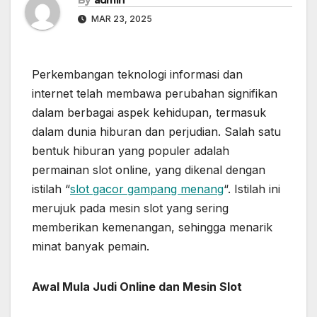
By
admin
MAR 23, 2025
Perkembangan teknologi informasi dan
internet telah membawa perubahan signifikan
dalam berbagai aspek kehidupan, termasuk
dalam dunia hiburan dan perjudian.
Salah satu
bentuk hiburan yang populer adalah
permainan slot online, yang dikenal dengan
istilah “
slot gacor gampang menang
“.
Istilah ini
merujuk pada mesin slot yang sering
memberikan kemenangan, sehingga menarik
minat banyak pemain.
Awal Mula Judi Online dan Mesin Slot