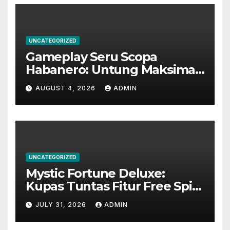
UNCATEGORIZED
Gameplay Seru Scopa
Habanero: Untung Maksimal
di Situs Rejekibet
AUGUST 4, 2026
ADMIN
UNCATEGORIZED
Mystic Fortune Deluxe:
Kupas Tuntas Fitur Free Spin
Bersama Slot
JULY 31, 2026
ADMIN