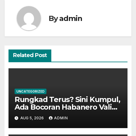
By
admin
Related Post
UNCATEGORIZED
Rungkad Terus? Sini Kumpul,
Ada Bocoran Habanero Valid
di Slot
AUG 5, 2026
ADMIN