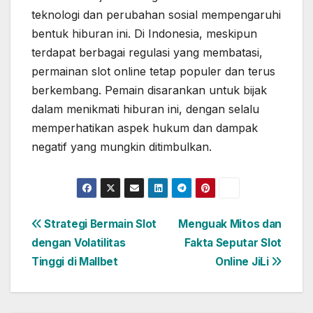
teknologi dan perubahan sosial mempengaruhi
bentuk hiburan ini.
Di Indonesia, meskipun
terdapat berbagai regulasi yang membatasi,
permainan slot online tetap populer dan terus
berkembang.
Pemain disarankan untuk bijak
dalam menikmati hiburan ini, dengan selalu
memperhatikan aspek hukum dan dampak
negatif yang mungkin ditimbulkan.
Post
Strategi Bermain Slot
Menguak Mitos dan
dengan Volatilitas
Fakta Seputar Slot
navigation
Tinggi di Mallbet
Online JiLi