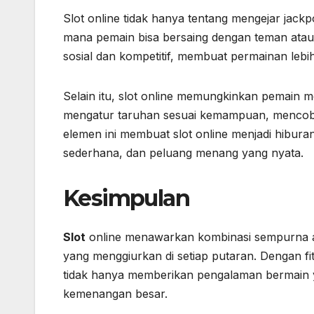
Slot online tidak hanya tentang mengejar jac
mana pemain bisa bersaing dengan teman atau 
sosial dan kompetitif, membuat permainan lebih
Selain itu, slot online memungkinkan pemain me
mengatur taruhan sesuai kemampuan, mencoba b
elemen ini membuat slot online menjadi hibura
sederhana, dan peluang menang yang nyata.
Kesimpulan
Slot
online menawarkan kombinasi sempurna an
yang menggiurkan di setiap putaran. Dengan fitu
tidak hanya memberikan pengalaman bermain 
kemenangan besar.