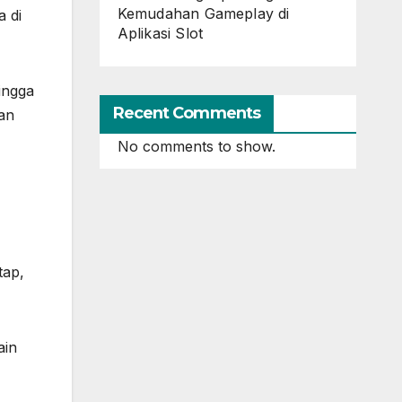
Kemudahan Gameplay di
a di
Aplikasi Slot
ingga
Recent Comments
dan
No comments to show.
tap,
ain