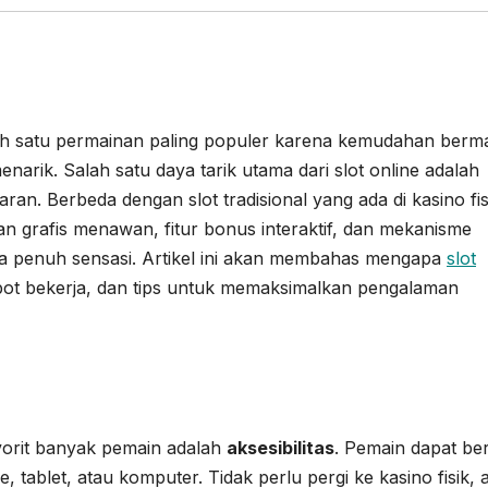
ah satu permainan paling populer karena kemudahan berma
narik. Salah satu daya tarik utama dari slot online adalah
ran. Berbeda dengan slot tradisional yang ada di kasino fis
n grafis menawan, fitur bonus interaktif, dan mekanisme
a penuh sensasi. Artikel ini akan membahas mengapa
slot
kpot bekerja, dan tips untuk memaksimalkan pengalaman
avorit banyak pemain adalah
aksesibilitas
. Pemain dapat be
 tablet, atau komputer. Tidak perlu pergi ke kasino fisik, 