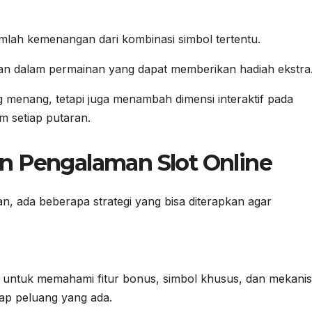
mlah kemenangan dari kombinasi simbol tertentu.
an dalam permainan yang dapat memberikan hadiah ekstra
ng menang, tetapi juga menambah dimensi interaktif pada
m setiap putaran.
n Pengalaman Slot Online
, ada beberapa strategi yang bisa diterapkan agar
 untuk memahami fitur bonus, simbol khusus, dan mekani
ap peluang yang ada.