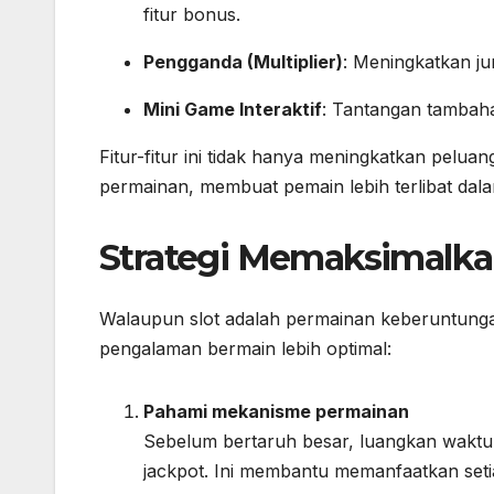
fitur bonus.
Pengganda (Multiplier)
: Meningkatkan ju
Mini Game Interaktif
: Tantangan tambah
Fitur-fitur ini tidak hanya meningkatkan pelua
permainan, membuat pemain lebih terlibat dala
Strategi Memaksimalka
Walaupun slot adalah permainan keberuntungan
pengalaman bermain lebih optimal:
Pahami mekanisme permainan
Sebelum bertaruh besar, luangkan waktu
jackpot. Ini membantu memanfaatkan seti