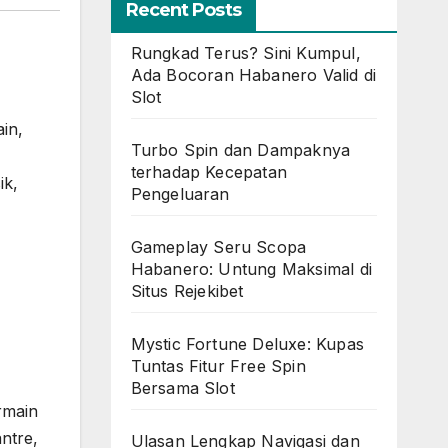
Recent Posts
Rungkad Terus? Sini Kumpul,
Ada Bocoran Habanero Valid di
Slot
in,
Turbo Spin dan Dampaknya
terhadap Kecepatan
ik,
Pengeluaran
Gameplay Seru Scopa
Habanero: Untung Maksimal di
Situs Rejekibet
Mystic Fortune Deluxe: Kupas
Tuntas Fitur Free Spin
Bersama Slot
rmain
antre,
Ulasan Lengkap Navigasi dan