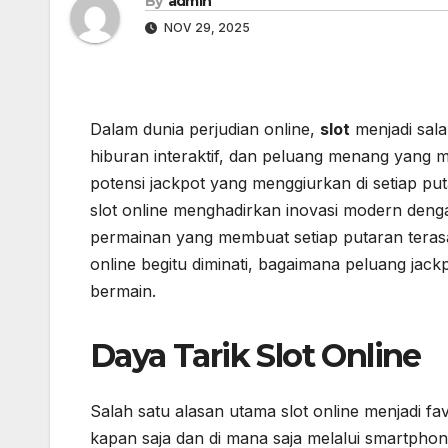
By
admin
NOV 29, 2025
Dalam dunia perjudian online,
slot
menjadi sal
hiburan interaktif, dan peluang menang yang me
potensi jackpot yang menggiurkan di setiap puta
slot online menghadirkan inovasi modern denga
permainan yang membuat setiap putaran teras
online begitu diminati, bagaimana peluang jac
bermain.
Daya Tarik Slot Online
Salah satu alasan utama slot online menjadi f
kapan saja dan di mana saja melalui smartphone,