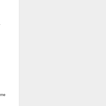
.
sme