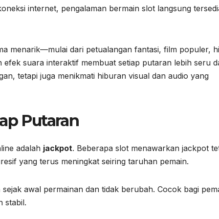
oneksi internet, pengalaman bermain slot langsung tersedi
ema menarik—mulai dari petualangan fantasi, film populer, h
 efek suara interaktif membuat setiap putaran lebih seru 
an, tetapi juga menikmati hiburan visual dan audio yang
iap Putaran
nline adalah
jackpot
. Beberapa slot menawarkan jackpot te
esif yang terus meningkat seiring taruhan pemain.
n sejak awal permainan dan tidak berubah. Cocok bagi pem
stabil.