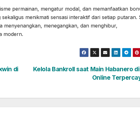
isme permainan, mengatur modal, dan memanfaatkan bo
aligus menikmati sensasi interaktif dari setiap putaran. 
bisa menyenangkan, menegangkan, dan menghibur,
ra modern.
win di
Kelola Bankroll saat Main Habanero di
Online Terperc