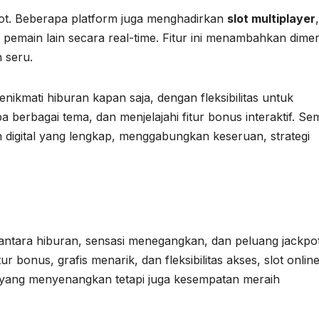
kpot. Beberapa platform juga menghadirkan
slot multiplayer
pemain lain secara real-time. Fitur ini menambahkan dimen
 seru.
nikmati hiburan kapan saja, dengan fleksibilitas untuk
erbagai tema, dan menjelajahi fitur bonus interaktif. Se
n digital yang lengkap, menggabungkan keseruan, strategi
tara hiburan, sensasi menegangkan, dan peluang jackpo
r bonus, grafis menarik, dan fleksibilitas akses, slot onlin
yang menyenangkan tetapi juga kesempatan meraih