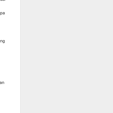
npa
ang
gan