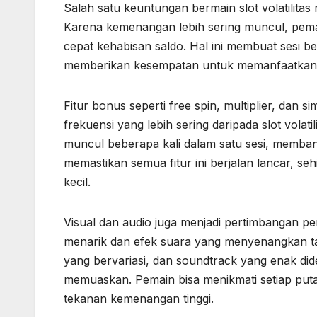
Salah satu keuntungan bermain slot volatilitas
Karena kemenangan lebih sering muncul, pema
cepat kehabisan saldo. Hal ini membuat sesi 
memberikan kesempatan untuk memanfaatkan fi
Fitur bonus seperti free spin, multiplier, dan si
frekuensi yang lebih sering daripada slot volati
muncul beberapa kali dalam satu sesi, memba
memastikan semua fitur ini berjalan lancar, s
kecil.
Visual dan audio juga menjadi pertimbangan pen
menarik dan efek suara yang menyenangkan ta
yang bervariasi, dan soundtrack yang enak d
memuaskan. Pemain bisa menikmati setiap puta
tekanan kemenangan tinggi.