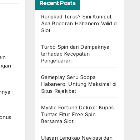
Recent Posts
Rungkad Terus? Sini Kumpul,
Ada Bocoran Habanero Valid di
Slot
Turbo Spin dan Dampaknya
terhadap Kecepatan
ain
Pengeluaran
angan
Gameplay Seru Scopa
Habanero: Untung Maksimal di
Situs Rejekibet
ahnya
Mystic Fortune Deluxe: Kupas
Tuntas Fitur Free Spin
bonus
Bersama Slot
Ulasan Lengkap Navigasi dan