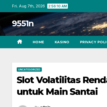
Skip
Fri. Aug 7th, 2026
2:56:11 AM
to
content
9551n
HOME
KASINO
PRIVACY POL
UNCATEGORIZED
Slot Volatilitas Ren
untuk Main Santai