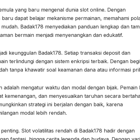
k pemula yang baru mengenal dunia slot online. Dengan
n baru dapat belajar mekanisme permainan, memahami pol
ih mudah. Badak178 menyediakan panduan lengkap dan tam
alaman bermain menjadi menyenangkan dan edukatif.
i keunggulan Badak178. Setiap transaksi deposit dan
in terlindungi dengan sistem enkripsi terbaik. Dengan begi
endah tanpa khawatir soal keamanan dana atau informasi pri
an adalah mengatur waktu dan modal dengan bijak. Pemain 
yat kemenangan, dan menyesuaikan taruhan secara bertah
mungkinkan strategi ini berjalan dengan baik, karena
ilangan modal lebih rendah.
 penting. Slot volatilitas rendah di Badak178 hadir dengan
ngan fantasi, hingga cerita legenda dan budaya. Dengan vari