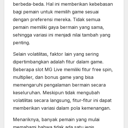
berbeda-beda. Hal ini memberikan kebebasan
bagi pemain untuk memilih game sesuai
dengan preferensi mereka. Tidak semua
pemain memiliki gaya bermain yang sama,
sehingga variasi ini menjadi nilai tambah yang
penting.
Selain volatilitas, faktor lain yang sering
dipertimbangkan adalah fitur dalam game.
Beberapa slot MG Live memiliki fitur free spin,
multiplier, dan bonus game yang bisa
memengaruhi pengalaman bermain secara
keseluruhan. Meskipun tidak mengubah
volatilitas secara langsung, fitur-fitur ini dapat
memberikan variasi dalam pola kemenangan.
Menariknya, banyak pemain yang mulai
memahami bahwa tidak ada satu jenis