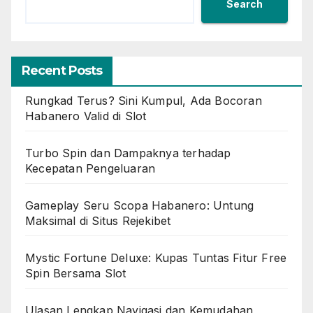
Search
Recent Posts
Rungkad Terus? Sini Kumpul, Ada Bocoran
Habanero Valid di Slot
Turbo Spin dan Dampaknya terhadap
Kecepatan Pengeluaran
Gameplay Seru Scopa Habanero: Untung
Maksimal di Situs Rejekibet
Mystic Fortune Deluxe: Kupas Tuntas Fitur Free
Spin Bersama Slot
Ulasan Lengkap Navigasi dan Kemudahan