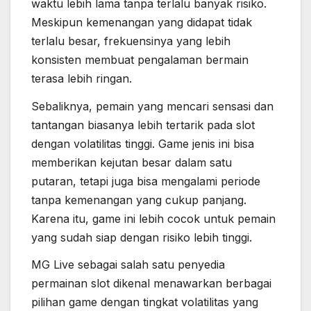
waktu lebih lama tanpa terlalu banyak risiko.
Meskipun kemenangan yang didapat tidak
terlalu besar, frekuensinya yang lebih
konsisten membuat pengalaman bermain
terasa lebih ringan.
Sebaliknya, pemain yang mencari sensasi dan
tantangan biasanya lebih tertarik pada slot
dengan volatilitas tinggi. Game jenis ini bisa
memberikan kejutan besar dalam satu
putaran, tetapi juga bisa mengalami periode
tanpa kemenangan yang cukup panjang.
Karena itu, game ini lebih cocok untuk pemain
yang sudah siap dengan risiko lebih tinggi.
MG Live sebagai salah satu penyedia
permainan slot dikenal menawarkan berbagai
pilihan game dengan tingkat volatilitas yang