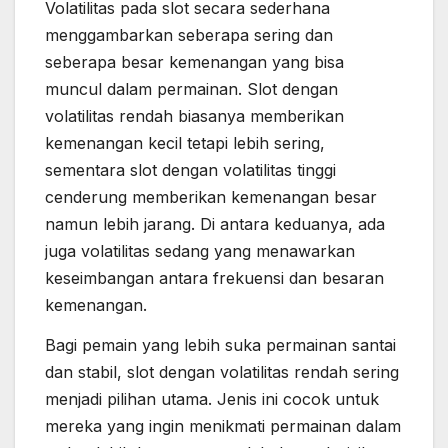
Volatilitas pada slot secara sederhana
menggambarkan seberapa sering dan
seberapa besar kemenangan yang bisa
muncul dalam permainan. Slot dengan
volatilitas rendah biasanya memberikan
kemenangan kecil tetapi lebih sering,
sementara slot dengan volatilitas tinggi
cenderung memberikan kemenangan besar
namun lebih jarang. Di antara keduanya, ada
juga volatilitas sedang yang menawarkan
keseimbangan antara frekuensi dan besaran
kemenangan.
Bagi pemain yang lebih suka permainan santai
dan stabil, slot dengan volatilitas rendah sering
menjadi pilihan utama. Jenis ini cocok untuk
mereka yang ingin menikmati permainan dalam