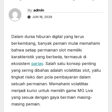
By
admin
JUN 18, 2026
Dalam dunia hiburan digital yang terus
berkembang, banyak pemain mulai memahami
bahwa setiap permainan slot memiliki
karakteristik yang berbeda, termasuk di
ekosistem
parlay
. Salah satu konsep penting
yang sering dibahas adalah volatilitas slot, yaitu
tingkat risiko dan pola pembayaran dalam
sebuah permainan. Memahami volatilitas
menjadi kunci untuk memilih game MG Live
yang sesuai dengan gaya bermain masing-
masing pemain.