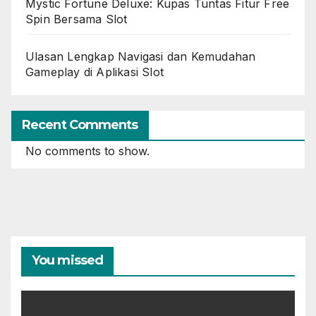
Mystic Fortune Deluxe: Kupas Tuntas Fitur Free
Spin Bersama Slot
Ulasan Lengkap Navigasi dan Kemudahan
Gameplay di Aplikasi Slot
Recent Comments
No comments to show.
You missed