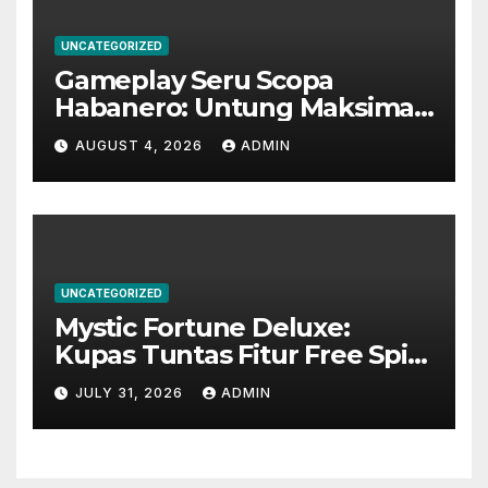
UNCATEGORIZED
Gameplay Seru Scopa
Habanero: Untung Maksimal
di Situs Rejekibet
AUGUST 4, 2026
ADMIN
UNCATEGORIZED
Mystic Fortune Deluxe:
Kupas Tuntas Fitur Free Spin
Bersama Slot
JULY 31, 2026
ADMIN