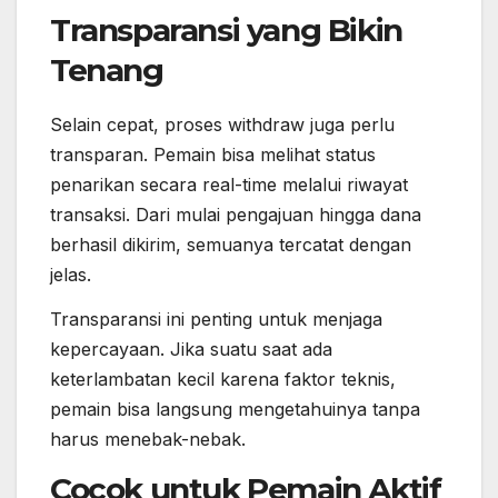
Transparansi yang Bikin
Tenang
Selain cepat, proses withdraw juga perlu
transparan. Pemain bisa melihat status
penarikan secara real-time melalui riwayat
transaksi. Dari mulai pengajuan hingga dana
berhasil dikirim, semuanya tercatat dengan
jelas.
Transparansi ini penting untuk menjaga
kepercayaan. Jika suatu saat ada
keterlambatan kecil karena faktor teknis,
pemain bisa langsung mengetahuinya tanpa
harus menebak-nebak.
Cocok untuk Pemain Aktif