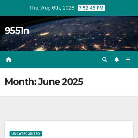
Skip
Thu. Aug 6th, 2026
7:52:45 PM
to
content
9551n
Month:
June 2025
UNCATEGORIZED