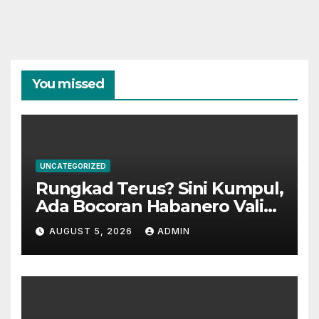
You missed
UNCATEGORIZED
Rungkad Terus? Sini Kumpul,
Ada Bocoran Habanero Valid
di Slot
AUGUST 5, 2026
ADMIN