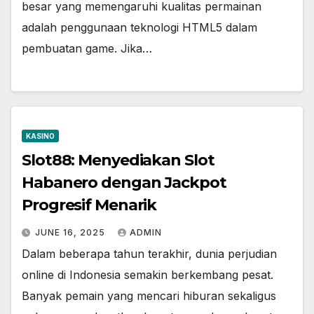
besar yang memengaruhi kualitas permainan
adalah penggunaan teknologi HTML5 dalam
pembuatan game. Jika…
KASINO
Slot88: Menyediakan Slot
Habanero dengan Jackpot
Progresif Menarik
JUNE 16, 2025
ADMIN
Dalam beberapa tahun terakhir, dunia perjudian
online di Indonesia semakin berkembang pesat.
Banyak pemain yang mencari hiburan sekaligus