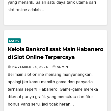
yang menarik. Salah satu daya tarik utama dari
slot online adalah…
KASINO
Kelola Bankroll saat Main Habanero
di Slot Online Terpercaya
NOVEMBER 26, 2025
ADMIN
Bermain slot online memang menyenangkan,
apalagi jika kamu memilih game dari penyedia
ternama seperti Habanero. Game-game mereka
dikenal punya grafik yang memukau dan fitur
bonus yang seru, jadi tidak heran…