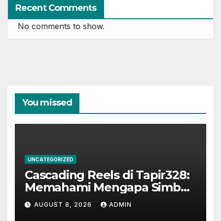
Recent Comments
No comments to show.
You missed
UNCATEGORIZED
Cascading Reels di Tapir328:
Memahami Mengapa Simbol
Bisa Jatuh Berulang dalam
AUGUST 8, 2026
ADMIN
Permainan Digital