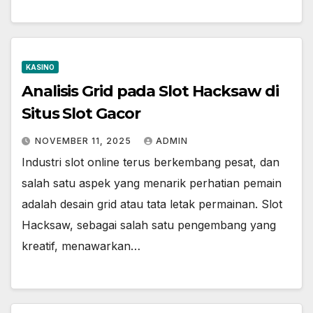
KASINO
Analisis Grid pada Slot Hacksaw di
Situs Slot Gacor
NOVEMBER 11, 2025
ADMIN
Industri slot online terus berkembang pesat, dan
salah satu aspek yang menarik perhatian pemain
adalah desain grid atau tata letak permainan. Slot
Hacksaw, sebagai salah satu pengembang yang
kreatif, menawarkan…