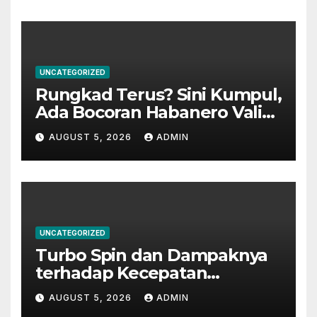
UNCATEGORIZED
Rungkad Terus? Sini Kumpul,
Ada Bocoran Habanero Valid
di Slot
AUGUST 5, 2026
ADMIN
UNCATEGORIZED
Turbo Spin dan Dampaknya
terhadap Kecepatan
Pengeluaran
AUGUST 5, 2026
ADMIN