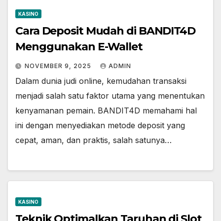
KASINO
Cara Deposit Mudah di BANDIT4D
Menggunakan E-Wallet
NOVEMBER 9, 2025
ADMIN
Dalam dunia judi online, kemudahan transaksi
menjadi salah satu faktor utama yang menentukan
kenyamanan pemain. BANDIT4D memahami hal
ini dengan menyediakan metode deposit yang
cepat, aman, dan praktis, salah satunya…
KASINO
Teknik Optimalkan Taruhan di Slot