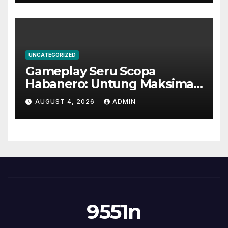
UNCATEGORIZED
Gameplay Seru Scopa
Habanero: Untung Maksimal
di Situs Rejekibet
AUGUST 4, 2026
ADMIN
9551n