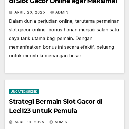
di Slot Gacor Online agar Maksimal
APRIL 20, 2025
ADMIN
Dalam dunia perjudian online, terutama permainan
slot gacor online, bonus harian menjadi salah satu
daya tarik utama bagi pemain. Dengan
memanfaatkan bonus ini secara efektif, peluang
untuk meraih kemenangan besar…
UNCATEGORIZED
Strategi Bermain Slot Gacor di
Leci123 untuk Pemula
APRIL 19, 2025
ADMIN