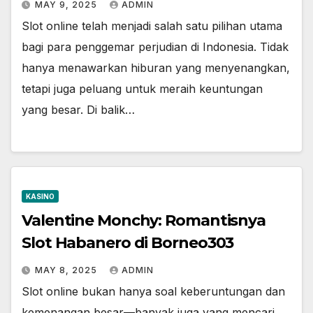
MAY 9, 2025
ADMIN
Slot online telah menjadi salah satu pilihan utama
bagi para penggemar perjudian di Indonesia. Tidak
hanya menawarkan hiburan yang menyenangkan,
tetapi juga peluang untuk meraih keuntungan
yang besar. Di balik…
KASINO
Valentine Monchy: Romantisnya
Slot Habanero di Borneo303
MAY 8, 2025
ADMIN
Slot online bukan hanya soal keberuntungan dan
kemenangan besar—banyak juga yang mencari